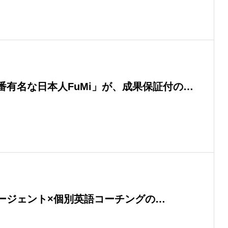
番有名な日本人FuMi」が、成果保証付の留
alett（パレット）』のアンバサダーに就
ージェント×個別英語コーチングの
、学生応援向けプランの提供を開始！