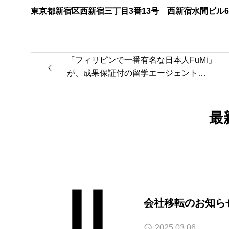
東京都新宿区西新宿三丁目3番13号 西新宿水間ビル
「フィリピンで一番有名な日本人FuMi」
が、成果保証付の留学エージェント
『Palett（パレット）』のアンバサダー
に就任！
最
会社移転のお知ら
2025.03.06